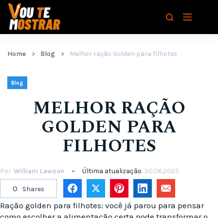
Pular
para
o
conteúdo
Home
Blog
Melhor ração Golden para filhotes
Blog
MELHOR RAÇÃO
GOLDEN PARA
FILHOTES
Por
William Lawson
Última atualização
30.06.2025
0
Shares
Ração golden para filhotes: você já parou para pensar
como escolher a alimentação certa pode transformar o