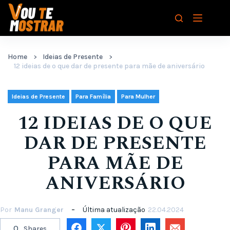
Pular
para
o
conteúdo
Home
Ideias de Presente
12 ideias de o que dar de presente para mãe de aniversário
,
,
Ideias de Presente
Para Família
Para Mulher
12 IDEIAS DE O QUE
DAR DE PRESENTE
PARA MÃE DE
ANIVERSÁRIO
Por
Manu Granger
Última atualização
22.04.2024
0
Shares