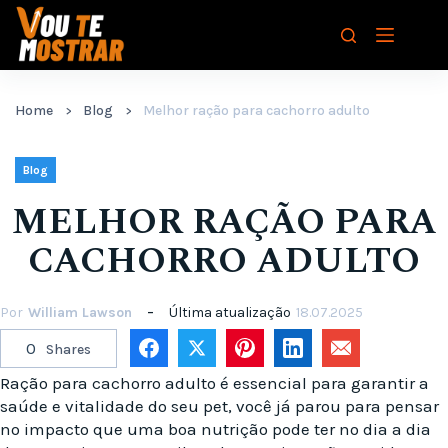
Pular
para
o
conteúdo
Home
Blog
Melhor ração para cachorro adulto
Blog
MELHOR RAÇÃO PARA
CACHORRO ADULTO
Por
William Lawson
Última atualização
18.07.2025
0
Shares
Ração para cachorro adulto é essencial para garantir a
saúde e vitalidade do seu pet, você já parou para pensar
no impacto que uma boa nutrição pode ter no dia a dia