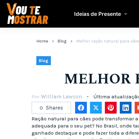
Pular
para
Ideias de Presente
o
conteúdo
Home
Blog
Melhor ração natural para cãe
Blog
MELHOR 
Por
William Lawson
Última atualizaçã
0
Shares
Ração natural para cães pode transformar 
adequada para o seu pet? No Brasil, onde t
ganhado destaque e pode fazer toda a difer