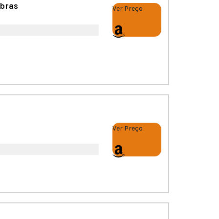
lbras
Ver Preço
Ver Preço