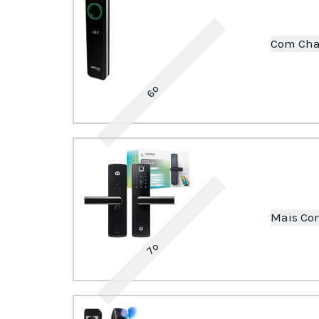
Com Ch
6º
Mais Co
7º