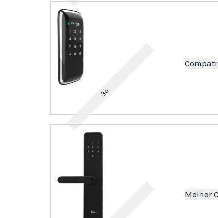
Compativ
3º
Melhor C