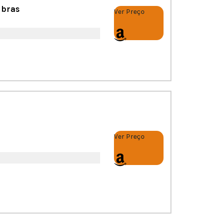
lbras
Ver Preço
Ver Preço