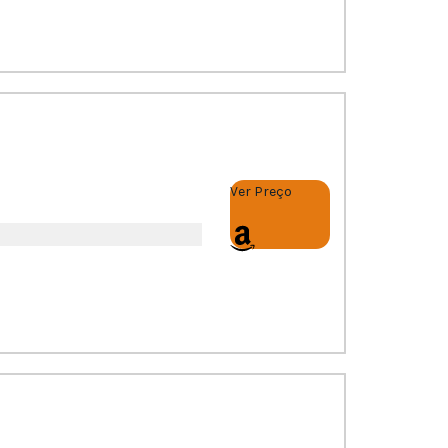
B
Ver Preço