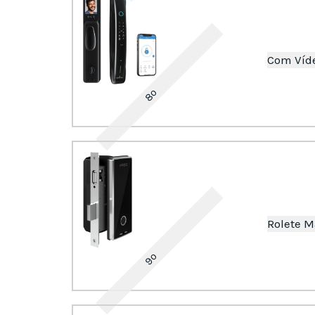
Com Víd
8º
Rolete M
9º