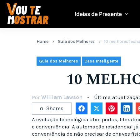
Pular
para
Ideias de Presente
o
conteúdo
Home
Guia dos Melhores
10 melhores fecha
,
Guia dos Melhores
Casa Inteligente
10 MELH
Por
William Lawson
Última atualizaçã
0
Shares
A evolução tecnológica abre portas, liter
e conveniência. A automação residencial já 
conveniência de não precisar de chaves físi