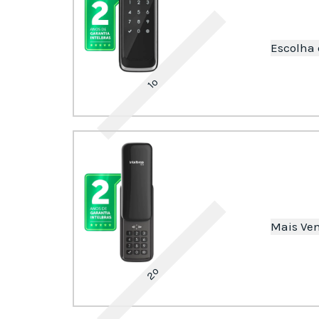
Escolha
1º
Mais Ve
2º