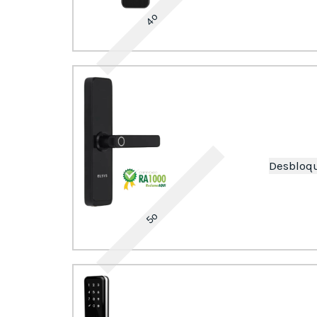
4º
Desbloq
5º