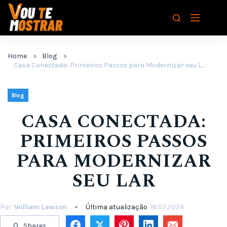
Pular
para
o
conteúdo
Home
Blog
Casa Conectada: Primeiros Passos para Modernizar seu Lar
Blog
CASA CONECTADA:
PRIMEIROS PASSOS
PARA MODERNIZAR
SEU LAR
Por
William Lawson
Última atualização
18.07.2024
0
Shares