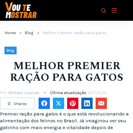
Pular
para
o
conteúdo
Home
Blog
Melhor Premier ração para gatos
Blog
MELHOR PREMIER
RAÇÃO PARA GATOS
Por
William Lawson
Última atualização
4.07.2025
0
Shares
Premier ração para gatos é o que está revolucionando a
alimentação dos felinos no Brasil. Já imaginou ver seu
gatinho com mais energia e vitalidade depois de