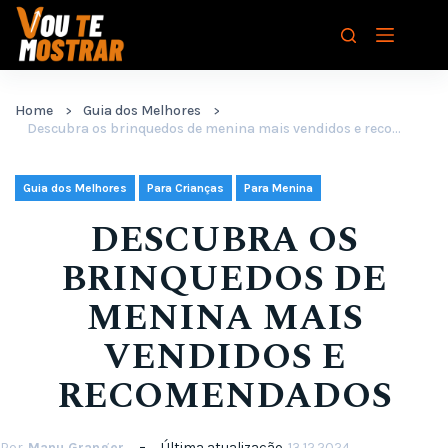
Pular
para
o
conteúdo
Home
Guia dos Melhores
Descubra os brinquedos de menina mais vendidos e recomendados
,
,
Guia dos Melhores
Para Crianças
Para Menina
DESCUBRA OS
BRINQUEDOS DE
MENINA MAIS
VENDIDOS E
RECOMENDADOS
Por
Manu Granger
Última atualização
13.12.2024