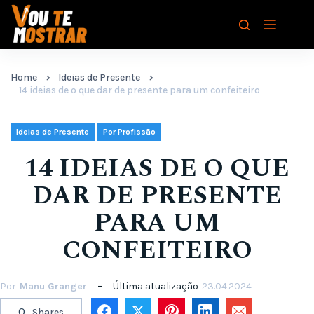
Pular
para
o
conteúdo
Home
Ideias de Presente
14 ideias de o que dar de presente para um confeiteiro
,
Ideias de Presente
Por Profissão
14 IDEIAS DE O QUE
DAR DE PRESENTE
PARA UM
CONFEITEIRO
Por
Manu Granger
Última atualização
23.04.2024
0
Shares