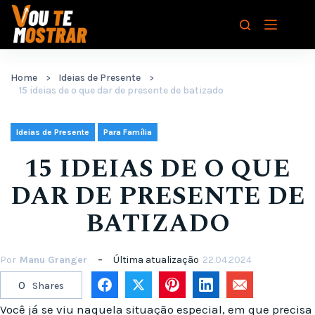
Pular
para
o
conteúdo
Home
Ideias de Presente
15 ideias de o que dar de presente de batizado
,
Ideias de Presente
Para Família
15 IDEIAS DE O QUE
DAR DE PRESENTE DE
BATIZADO
Por
Manu Granger
Última atualização
22.04.2024
0
Shares
Você já se viu naquela situação especial, em que precisa