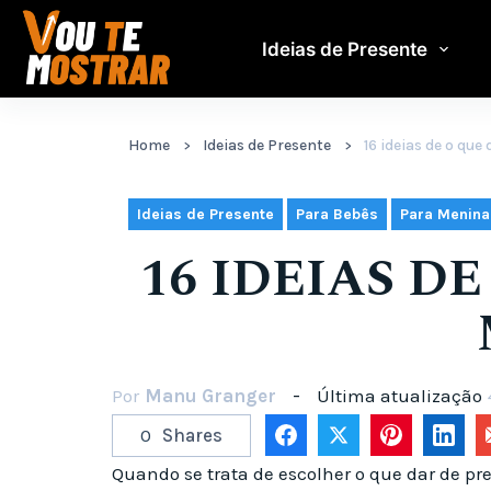
Pular
para
Ideias de Presente
o
conteúdo
Home
Ideias de Presente
16 ideias de o qu
,
,
Ideias de Presente
Para Bebês
Para Menina
16 IDEIAS D
Por
Manu Granger
Última atualização
0
Shares
Quando se trata de escolher o que dar de p