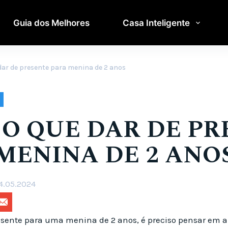
Guia dos Melhores
Casa Inteligente
e dar de presente para menina de 2 anos
E O QUE DAR DE P
MENINA DE 2 ANO
4.05.2024
resente para uma menina de 2 anos, é preciso pensar em a