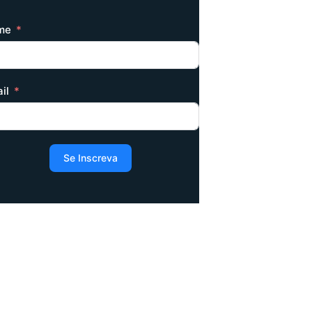
me
il
Se Inscreva