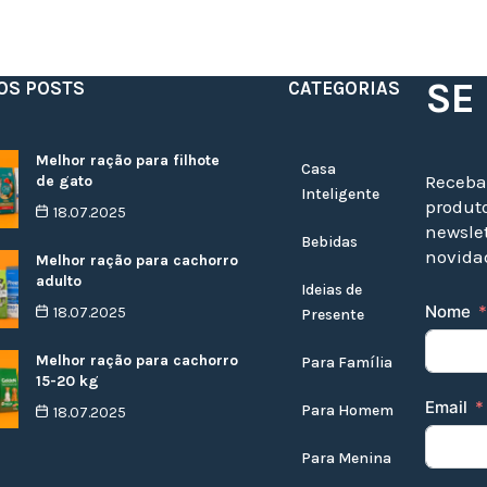
SE
OS POSTS
CATEGORIAS
Melhor ração para filhote
Casa
Receba
de gato
Inteligente
produto
18.07.2025
newslet
Bebidas
novidad
Melhor ração para cachorro
adulto
Ideias de
Nome
18.07.2025
Presente
Melhor ração para cachorro
Para Família
15-20 kg
Email
Para Homem
18.07.2025
Para Menina