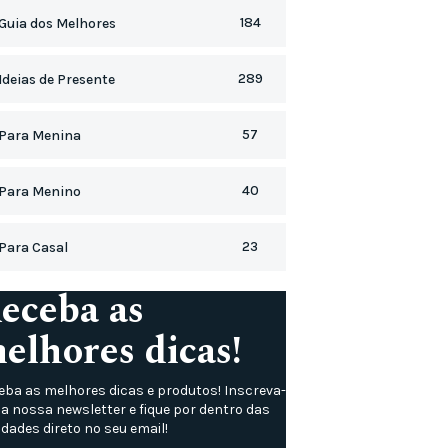
184
Guia dos Melhores
289
Ideias de Presente
57
Para Menina
40
Para Menino
23
Para Casal
eceba as
elhores dicas!
eba as melhores dicas e produtos! Inscreva-
na nossa newsletter e fique por dentro das
dades direto no seu email!