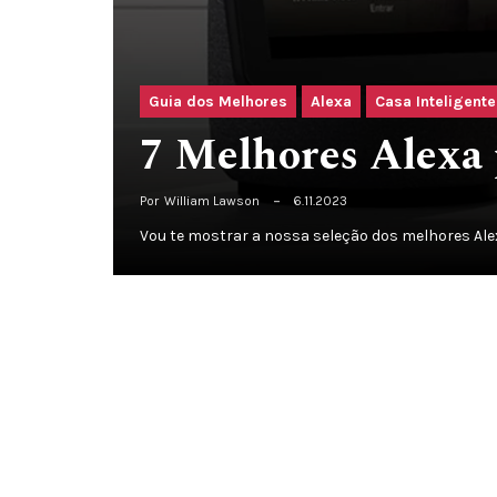
Guia dos Melhores
Alexa
Casa Inteligente
7 Melhores Alexa
Por
William Lawson
6.11.2023
Vou te mostrar a nossa seleção dos melhores Ale