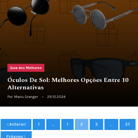
Guia dos Melhores
Óculos De Sol: Melhores Opções Entre 10
Alternativas
Por
Manu Granger
29.10.2024
Anterior
1
...
1
2
3
...
37
Próximo