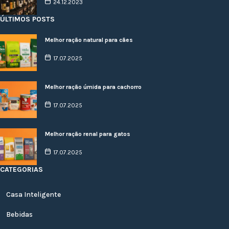
24.12.2023
ÚLTIMOS POSTS
Melhor ração natural para cães
17.07.2025
Melhor ração úmida para cachorro
17.07.2025
Melhor ração renal para gatos
17.07.2025
CATEGORIAS
Casa Inteligente
Bebidas