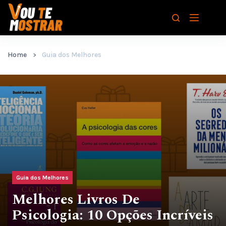
Pular
para
o
conteúdo
Home
Guia dos Melhores
Guia dos Melhores
Melhores Livros De
Psicologia: 10 Opções Incríveis