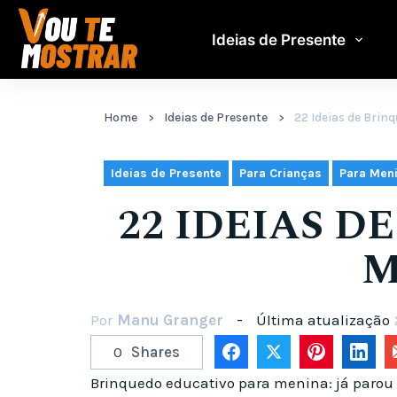
Pular
para
Ideias de Presente
o
conteúdo
Home
Ideias de Presente
22 Ideias de Brin
,
,
Ideias de Presente
Para Crianças
Para Men
22 IDEIAS 
M
Por
Manu Granger
Última atualização
0
Shares
Brinquedo educativo para menina: já parou 