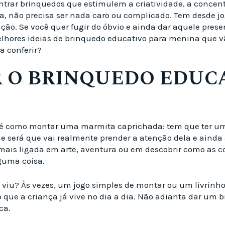
ntrar brinquedos que estimulem a criatividade, a concen
, não precisa ser nada caro ou complicado. Tem desde jog
ção. Se você quer fugir do óbvio e ainda dar aquele pre
elhores ideias de brinquedo educativo para menina que v
a conferir?
 O BRINQUEDO EDUC
 é como montar uma marmita caprichada: tem que ter um
ue será que vai realmente prender a atenção dela e ainda
é mais ligada em arte, aventura ou em descobrir como as 
lguma coisa.
a, viu? Às vezes, um jogo simples de montar ou um livrinh
o que a criança já vive no dia a dia. Não adianta dar um
ca.