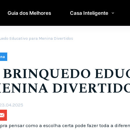
Guia dos Melhores
Casa Inteligente
quedo Educativo para Menina Divertidos
ina
DE BRINQUEDO EDU
ENINA DIVERTID
23.04.2025
pra pensar como a escolha certa pode fazer toda a difer