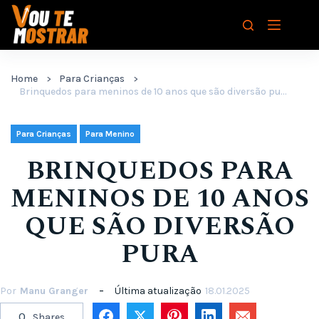
Pular
para
o
conteúdo
Home
Para Crianças
Brinquedos para meninos de 10 anos que são diversão pura
,
Para Crianças
Para Menino
BRINQUEDOS PARA
MENINOS DE 10 ANOS
QUE SÃO DIVERSÃO
PURA
Por
Manu Granger
Última atualização
18.01.2025
0
Shares