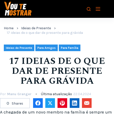
Pular
para
o
conteúdo
Home
Ideias de Presente
17 ideias de o que dar de presente para grávida
,
,
Ideias de Presente
Para Amigos
Para Família
17 IDEIAS DE O QUE
DAR DE PRESENTE
PARA GRÁVIDA
Por
Manu Granger
Última atualização
22.04.2024
0
Shares
A chegada de um novo membro na família é sempre um