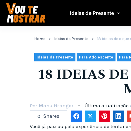
Pular
para
Ideias de Presente
o
conteúdo
Home
Ideias de Presente
18 ideias de o qu
,
,
Ideias de Presente
Para Adolescente
Para 
18 IDEIAS D
Por
Manu Granger
Última atualização
0
Shares
Você já passou pela experiência de tentar e