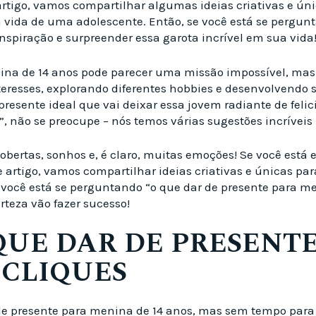
rtigo, vamos compartilhar algumas ideias criativas e úni
da vida de uma adolescente. Então, se você está se pergu
inspiração e surpreender essa garota incrível em sua vida
ina de 14 anos pode parecer uma missão impossível, mas n
eresses, explorando diferentes hobbies e desenvolvendo s
resente ideal que vai deixar essa jovem radiante de felic
, não se preocupe – nós temos várias sugestões incríveis
bertas, sonhos e, é claro, muitas emoções! Se você está
e artigo, vamos compartilhar ideias criativas e únicas pa
 você está se perguntando “o que dar de presente para me
rteza vão fazer sucesso!
 QUE DAR DE PRESENT
 CLIQUES
de presente para menina de 14 anos, mas sem tempo para le