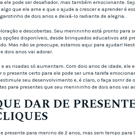
ara ele pode ser desafiador, mas também emocionante. Se
 algo que ele ame e que o ajude a crescer e aprender é es
garotinho de dois anos e deixá-lo radiante de alegria.
loração e descobertas. Seu menininho está pronto para s
as opções disponíveis, desde brinquedos educativos até pr
ido. Mas não se preocupe, estamos aqui para ajudar! Nes
e dois anos vai adorar.
e as risadas só aumentam. Com dois anos de idade, ele es
er o presente certo para ele pode ser uma tarefa emocion
timule seu desenvolvimento e, é claro, o faça sorrir de or
tes para presentes que seu menininho de dois anos vai ad
 QUE DAR DE PRESENT
CLIQUES
de presente para menino de 2 anos, mas sem tempo para ler