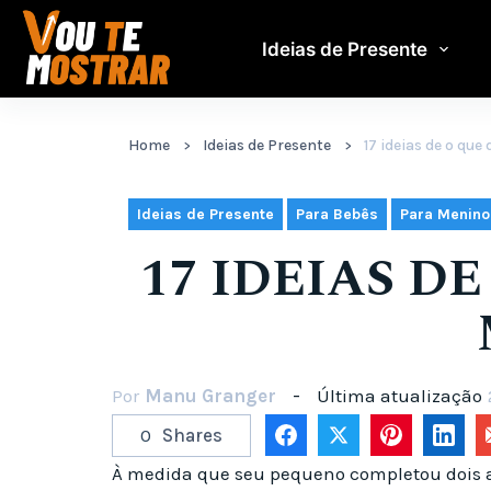
Pular
para
Ideias de Presente
o
conteúdo
Home
Ideias de Presente
17 ideias de o qu
,
,
Ideias de Presente
Para Bebês
Para Menino
17 IDEIAS D
Por
Manu Granger
Última atualização
0
Shares
À medida que seu pequeno completou dois an