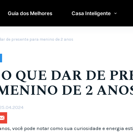
Guia dos Melhores
Casa Inteligente
e dar de presente para menino de 2 anos
E O QUE DAR DE P
MENINO DE 2 ANO
25.04.2024
os, você pode notar como sua curiosidade e energia est