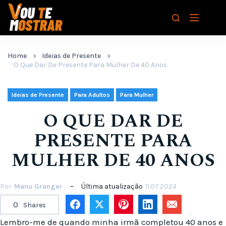
Pular
para
o
conteúdo
Home
Ideias de Presente
O Que Dar De Presente Para Mulher De 40 Anos
,
,
Ideias de Presente
Para Adultos
Para Mulher
O QUE DAR DE
PRESENTE PARA
MULHER DE 40 ANOS
Por
Manu Granger
Última atualização
11.07.2024
0
Shares
Lembro-me de quando minha irmã completou 40 anos e