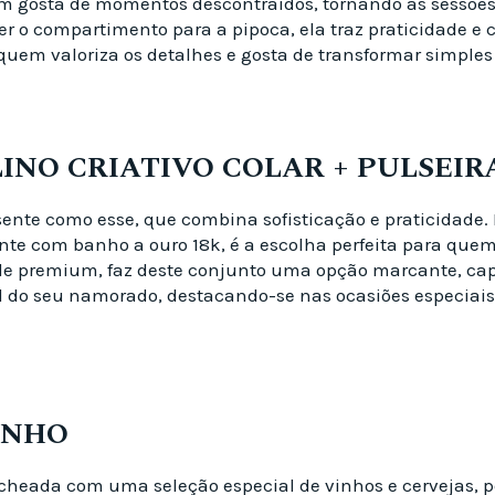
em gosta de momentos descontraídos, tornando as sessõe
r o compartimento para a pipoca, ela traz praticidade e
a quem valoriza os detalhes e gosta de transformar simpl
LINO CRIATIVO COLAR + PULSEI
te como esse, que combina sofisticação e praticidade. E
te com banho a ouro 18k, é a escolha perfeita para quem a
ade premium, faz deste conjunto uma opção marcante, capa
al do seu namorado, destacando-se nas ocasiões especia
INHO
cheada com uma seleção especial de vinhos e cervejas, p