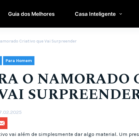
Guia dos Melhores
Casa Inteligente
Namorado Criativo que Vai Surpreender
,
Para Homem
RA O NAMORADO 
VAI SURPREENDE
7.02.2025
tivo vai além de simplesmente dar algo material. Um pre