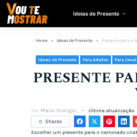
Pular
para
Ideias de Presente
o
conteúdo
Home
Ideias de Presente
Presente para o 
,
,
Ideias de Presente
Para Adultos
Para Casal
PRESENTE PA
Por
Manu Granger
Última atualização
0
Shares
Escolher um presente para o namorado cria