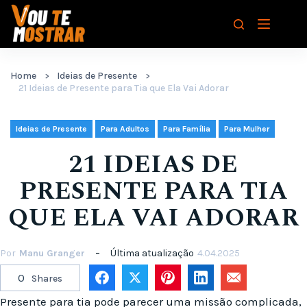
Pular
para
o
conteúdo
Home
Ideias de Presente
21 Ideias de Presente para Tia que Ela Vai Adorar
,
,
,
Ideias de Presente
Para Adultos
Para Família
Para Mulher
21 IDEIAS DE
PRESENTE PARA TIA
QUE ELA VAI ADORAR
Por
Manu Granger
Última atualização
4.04.2025
0
Shares
Presente para tia pode parecer uma missão complicada,