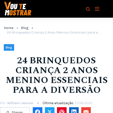
Pular
para
o
conteúdo
Home
Blog
24 Brinquedos Criança 2 Anos Menino Essenciais para a Diversão
Blog
24 BRINQUEDOS
CRIANÇA 2 ANOS
MENINO ESSENCIAIS
PARA A DIVERSÃO
Por
William Lawson
Última atualização
27.06.2025
0
Shares