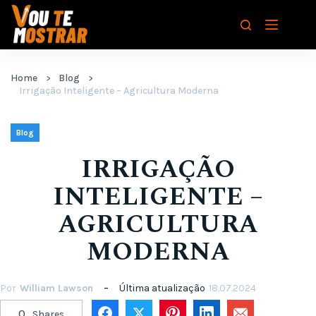
Pular
para
o
conteúdo
Home
Blog
Irrigação Inteligente – Agricultura Moderna
Blog
IRRIGAÇÃO
INTELIGENTE –
AGRICULTURA
MODERNA
Por
William Lawson
Última atualização
18.07.2024
0
Shares