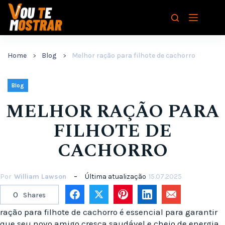
Pular
para
o
conteúdo
Home
Blog
Melhor ração para filhote de cachorro
Blog
MELHOR RAÇÃO PARA
FILHOTE DE
CACHORRO
Por
William Lawson
Última atualização
15.07.2025
0
Shares
ração para filhote de cachorro é essencial para garantir
que seu novo amigo cresça saudável e cheio de energia.