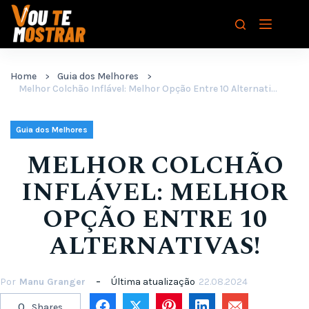
Pular
para
o
conteúdo
Home
Guia dos Melhores
Melhor Colchão Inflável: Melhor Opção Entre 10 Alternativas!
Guia dos Melhores
MELHOR COLCHÃO
INFLÁVEL: MELHOR
OPÇÃO ENTRE 10
ALTERNATIVAS!
Por
Manu Granger
Última atualização
22.08.2024
0
Shares