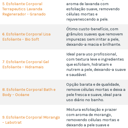
5. Esfoliante Corporal
aroma de lavanda com
Terrapeutics Lavanda
esfoliação suave, removendo
Regenerador – Granado
células mortas e
rejuvenescendo a pele.
Ótimo custo-benefício, com
6. Esfoliante Corporal Lisa
grânulos suaves que removem
Esfoliante – Bio Soft
impurezas sem irritar a pele,
deixando-a macia e brilhante.
Ideal para uso profissional,
com textura leve e ingredientes
7. Esfoliante Corporal Gel
que esfoliam, hidratam e
Esfoliante – Hidramais
nutrem a pele, deixando-a suave
e saudável.
Opção barata e de qualidade,
8. Esfoliante Corporal Bath e
remove células mortas e deixa a
Body – Océane
pele fresca e suave, ideal para
uso diário no banho.
Mistura esfoliação e prazer
com aroma de morango,
9. Esfoliante Corporal Morango
removendo células mortas e
– Labotrat
deixando a pele suave e