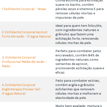
Ótima escolha para esfoliação
suave no banho, contém
1. Esfoliante Corporal – Nivea
pérolas azuis e vitamina E para
remover células mortas e
impurezas da pele.
Ideal para quem tem foliculite,
com ingredientes naturais e
2. Esfoliante Corporal Apricot
grânulos que fazem uma
Forte Abrasão – D’agua Natural
esfoliação forte, removendo
células mortas da pele.
Perfeito para combater pelos
encravados, contém 84% de
3. Esfoliante Corporal
ingredientes naturais como
Profissional Média Abrasão –
sementes de apricot,
Raavi
promovendo esfoliação suave e
eficaz.
Feito para combater estrias,
4. Esfoliante Corporal
contém argila e grânulos
Argiloterapia Shower Gel –
esfoliantes que removem
D’agua Natural
células mortas e melhoram a
elasticidade da pele.
Muito bem avaliado, mistura o