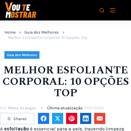
Pular
para
o
conteúdo
Home
Guia dos Melhores
Melhor Esfoliante Corporal: 10 Opções Top
Guia dos Melhores
MELHOR ESFOLIANTE
CORPORAL: 10 OPÇÕES
TOP
Por
Manu Granger
Última atualização
21.07.2024
0
Shares
A
esfoliação
é essencial para a pele, trazendo limpeza