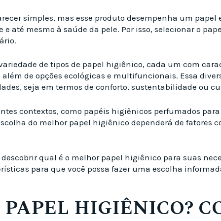
arecer simples, mas esse produto desempenha um papel es
e e até mesmo à saúde da pele. Por isso, selecionar o pap
ário.
riedade de tipos de papel higiênico, cada um com caract
s, além de opções ecológicas e multifuncionais. Essa div
des, seja em termos de conforto, sustentabilidade ou cu
rentes contextos, como papéis higiênicos perfumados par
 escolha do melhor papel higiênico dependerá de fatores co
 descobrir qual é o melhor papel higiênico para suas nec
rísticas para que você possa fazer uma escolha informad
PAPEL HIGIÊNICO? C