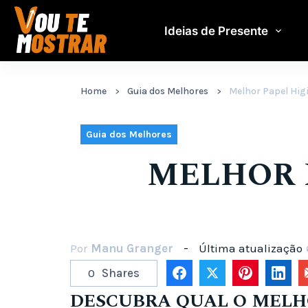
Pular
para
Ideias de Presente
o
conteúdo
Home
Guia dos Melhores
Melhor Papel Higi
Guia dos Melhores
MELHOR P
Por
Manu Granger
Última atualização
0
Shares
DESCUBRA QUAL O MELHO