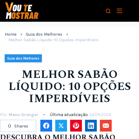
Pular
para
o
conteúdo
Home
Guia dos Melhores
Melhor Sabão Líquido: 10 Opções Imperdíveis
Guia dos Melhores
MELHOR SABÃO
LÍQUIDO: 10 OPÇÕES
IMPERDÍVEIS
Por
Manu Granger
Última atualização
24.09.2024
0
Shares
DESCUBRA O MELHOR SABÃO