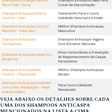
Shampoo Anticaspa Dercos
Shampoo Esfoliante Ideal Para
Micro Peel – Vichy
Crises de Descamação
Shampoo Anticaspa Alsora
Tratamento Para o Couro
Control – Isdin
Cabeludo Sensível e Irritado
Shampoo Anticaspa Ice Cool
Melhor Shampoo Anticaspa
Menthol – Clear Men
Masculino
Shampoo Anticaspa –
Shampoo Anticaspa Vegano
Farmaervas
Com Extratos Naturais
Alívio Instantâneo e Prevenção
Shampoo Anticaspa Node Ds+ –
do Reaparecimento da Caspa
Bioderma
Persistente
Shampoo Anticaspa Bio
Melhor Shampoo Anticaspa
Control – Phytoervas
Barato
Shampoo Anticaspa Cuidados
Para Couro Cabeludo
com a Raiz Hidratação – Head
Ressecado
and Shoulders
VEJA ABAIXO OS DETALHES SOBRE CADA
UMA DOS SHAMPOOS ANTICASPA
MENCIONADOS NA LISTA A CIMA: