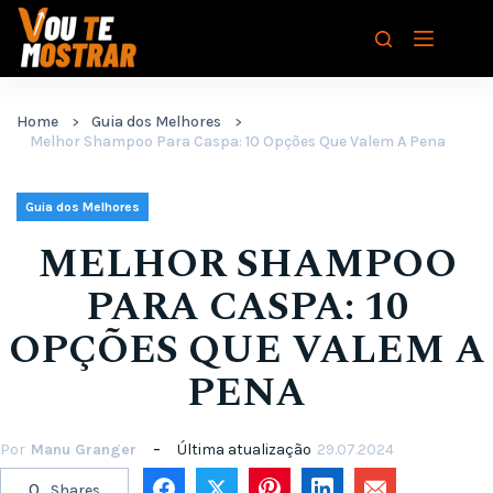
Pular
para
o
conteúdo
Home
Guia dos Melhores
Melhor Shampoo Para Caspa: 10 Opções Que Valem A Pena
Guia dos Melhores
MELHOR SHAMPOO
PARA CASPA: 10
OPÇÕES QUE VALEM A
PENA
Por
Manu Granger
Última atualização
29.07.2024
0
Shares