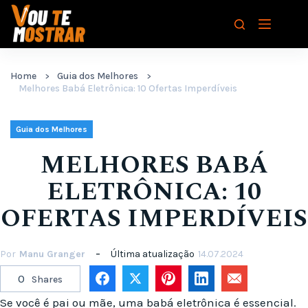
Pular
para
o
conteúdo
Home
Guia dos Melhores
Melhores Babá Eletrônica: 10 Ofertas Imperdíveis
Guia dos Melhores
MELHORES BABÁ
ELETRÔNICA: 10
OFERTAS IMPERDÍVEIS
Por
Manu Granger
Última atualização
14.07.2024
0
Shares
Se você é pai ou mãe, uma babá eletrônica é essencial.