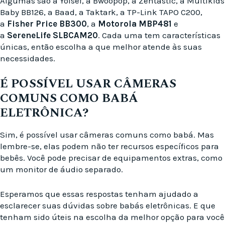
Algumas são a Yolsef, a Bwoopop, a Zentastic, a Multikids
Baby BB126, a Baad, a Taktark, a TP-Link TAPO C200,
a
Fisher Price BB300
, a
Motorola MBP481
e
a
SereneLife SLBCAM20
. Cada uma tem características
únicas, então escolha a que melhor atende às suas
necessidades.
É POSSÍVEL USAR CÂMERAS
COMUNS COMO BABÁ
ELETRÔNICA?
Sim, é possível usar câmeras comuns como babá. Mas
lembre-se, elas podem não ter recursos específicos para
bebês. Você pode precisar de equipamentos extras, como
um monitor de áudio separado.
Esperamos que essas respostas tenham ajudado a
esclarecer suas dúvidas sobre babás eletrônicas. E que
tenham sido úteis na escolha da melhor opção para você