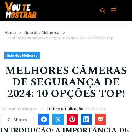
Pular
para
o
conteúdo
Home
Guia dos Melhores
melhores cÂmeras de segurança de 2024: 10 opções top!
Guia dos Melhores
MELHORES CÂMERAS
DE SEGURANÇA DE
2024: 10 OPÇÕES TOP!
Por
Manu Granger
Última atualização
23.09.2024
0
Shares
INTRODUÇÃO: A IMPORTÂNCIA DE