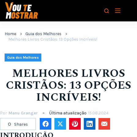
Pular
para
o
conteúdo
Home
Guia dos Melhores
Melhores Livros Cristãos: 13 Opções Incríveis!
Guia dos Melhores
MELHORES LIVROS
CRISTÃOS: 13 OPÇÕES
INCRÍVEIS!
Por
Manu Granger
Última atualização
15.08.2024
0
Shares
INTRODUÇÃO