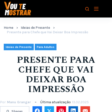
Pular
para
o
conteúdo
Home
Ideias de Presente
Presente para Chefe que Vai Deixar Boa Impressão
,
Ideias de Presente
Para Adultos
PRESENTE PARA
CHEFE QUE VAI
DEIXAR BOA
IMPRESSÃO
Por
Manu Granger
Última atualização
13.02.2025
0
Shares