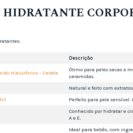
 HIDRATANTE CORPO
ratantes:
Descrição
Ótimo para peles secas e m
cido Hialurônico – CeraVe
ceramidas.
Natural e feito com extratos
hil
Perfeito para pele sensível
Conhecido por hidratar e ci
A e E.
Ideal para bebês, com ingr