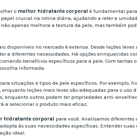
colher o
melhor hidratante corporal
é fundamental para 
pel crucial na rotina diária, ajudando a reter a umidade
não apenas melhora a textura da pele, mas também pode 
rais disponíveis no mercado é extensa. Desde loções leve
der a diferentes necessidades. Há opções enriquecidas c
ionando benefícios específicos para a pele. Com tantas o
 escolha informada.
para situações e tipos de pele específicos. Por exemplo, h
, enquanto loções mais leves são adequadas para o uso d
is, enquanto outros podem ter propriedades anti-envelh
á a selecionar o produto mais eficaz.
r hidratante corporal
para você. Analisamos diferentes
 adapta às suas necessidades específicas. Entender suas
ação ideal.