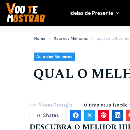
Pular
para
Ideias de Presente
o
conteúdo
Home
Guia dos Melhores
qual o melhor hid
Guia dos Melhores
QUAL O MELH
Por
Manu Granger
Última atualização
0
Shares
DESCUBRA O MELHOR HI