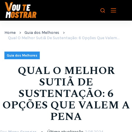
Pular
para
o
conteúdo
Home
Guia dos Melhores
Qual O Melhor Sutiã De Sustentação: 6 Opções Que Valem A Pena
Guia dos Melhores
QUAL O MELHOR
SUTIÃ DE
SUSTENTAÇÃO: 6
OPÇÕES QUE VALEM A
PENA
Por
Manu Granger
Última atualização
2.08.2024