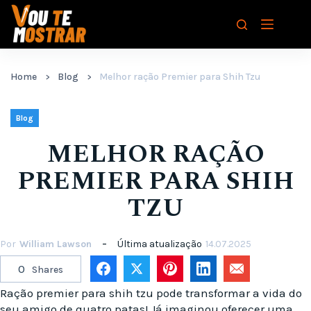
Pular
para
o
conteúdo
Home
Blog
Melhor ração Premier para Shih Tzu
Blog
MELHOR RAÇÃO
PREMIER PARA SHIH
TZU
Por
William Lawson
Última atualização
14.07.2025
0
Shares
Ração premier para shih tzu pode transformar a vida do
seu amigo de quatro patas! Já imaginou oferecer uma