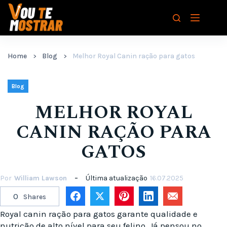
Pular
para
o
conteúdo
Home
Blog
Melhor Royal Canin ração para gatos
Blog
MELHOR ROYAL
CANIN RAÇÃO PARA
GATOS
Por
William Lawson
Última atualização
16.07.2025
0
Shares
Royal canin ração para gatos garante qualidade e
nutrição de alto nível para seu felino. Já pensou no