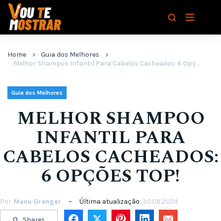
Pular
para
o
conteúdo
Home
Guia dos Melhores
Melhor Shampoo Infantil Para Cabelos Cacheados: 6 Opções Top!
Guia dos Melhores
MELHOR SHAMPOO
INFANTIL PARA
CABELOS CACHEADOS:
6 OPÇÕES TOP!
Por
Manu Granger
Última atualização
30.08.2024
0
Shares