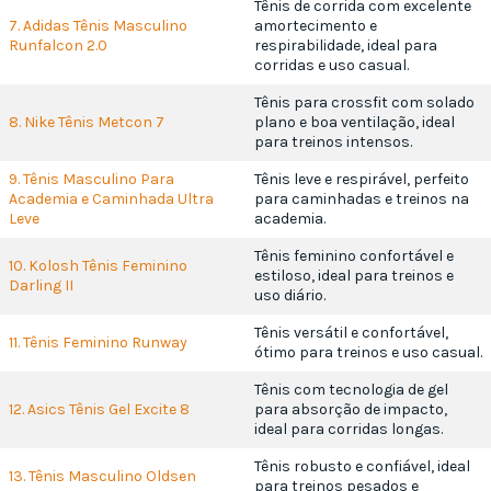
Tênis de corrida com excelente
7. Adidas Tênis Masculino
amortecimento e
Runfalcon 2.0
respirabilidade, ideal para
corridas e uso casual.
Tênis para crossfit com solado
8. Nike Tênis Metcon 7
plano e boa ventilação, ideal
para treinos intensos.
9. Tênis Masculino Para
Tênis leve e respirável, perfeito
Academia e Caminhada Ultra
para caminhadas e treinos na
Leve
academia.
Tênis feminino confortável e
10. Kolosh Tênis Feminino
estiloso, ideal para treinos e
Darling II
uso diário.
Tênis versátil e confortável,
11. Tênis Feminino Runway
ótimo para treinos e uso casual.
Tênis com tecnologia de gel
12. Asics Tênis Gel Excite 8
para absorção de impacto,
ideal para corridas longas.
Tênis robusto e confiável, ideal
13. Tênis Masculino Oldsen
para treinos pesados e