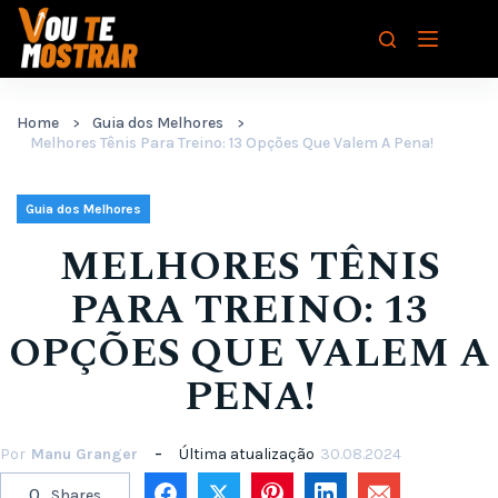
Pular
para
o
conteúdo
Home
Guia dos Melhores
Melhores Tênis Para Treino: 13 Opções Que Valem A Pena!
Guia dos Melhores
MELHORES TÊNIS
PARA TREINO: 13
OPÇÕES QUE VALEM A
PENA!
Por
Manu Granger
Última atualização
30.08.2024
0
Shares