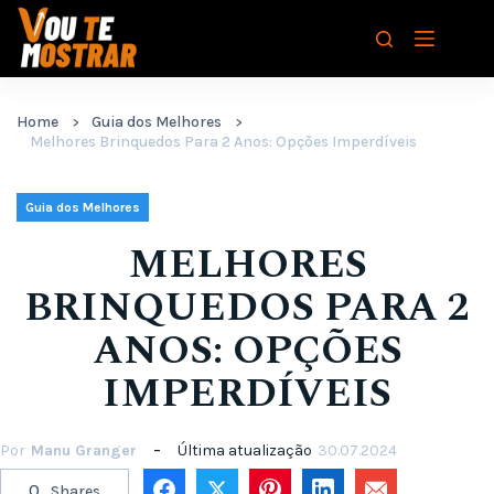
Pular
para
o
conteúdo
Home
Guia dos Melhores
Melhores Brinquedos Para 2 Anos: Opções Imperdíveis
Guia dos Melhores
MELHORES
BRINQUEDOS PARA 2
ANOS: OPÇÕES
IMPERDÍVEIS
Por
Manu Granger
Última atualização
30.07.2024
0
Shares