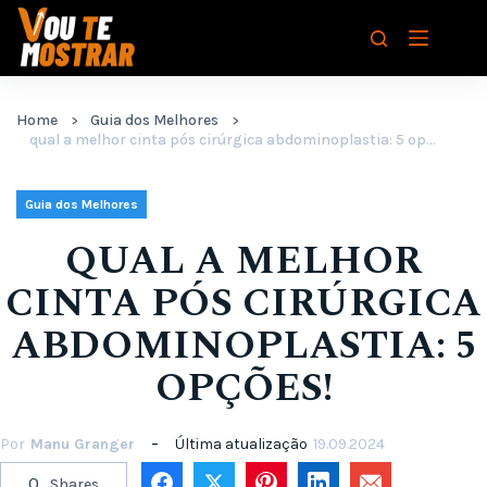
Pular
para
o
conteúdo
Home
Guia dos Melhores
qual a melhor cinta pós cirúrgica abdominoplastia: 5 opções!
Guia dos Melhores
QUAL A MELHOR
CINTA PÓS CIRÚRGICA
ABDOMINOPLASTIA: 5
OPÇÕES!
Por
Manu Granger
Última atualização
19.09.2024
0
Shares