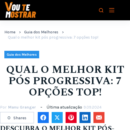
Pular
para
o
conteúdo
Home
Guia dos Melhores
Qual o melhor kit pós progressiva: 7 opções top!
Guia dos Melhores
QUAL O MELHOR KIT
PÓS PROGRESSIVA: 7
OPÇÕES TOP!
Por
Manu Granger
Última atualização
9.09.2024
0
Shares
DESCUBRA O MELHOR KIT PÓS-