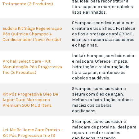
sal. Ideal para reconstituir a
Tratamento (3 Produtos)
fibra capilar e manter cabelos
lisos e alinhados.
Shampoo e condicionador com
Eudora Kit Siàge Regeneração
creatina e Liss Effect. Fortalece
Pós Química Shampoo +
os fios e protege de até 230ºC,
Condicionador (Nova Versão)
ideal para quem usa secadores
e chapinhas.
Inclui shampoo, condicionador
Prohall Select Care – Kit
e máscara. Oferece limpeza,
Manutenção Pós Progressiva
hidratação e restauração da
Trio (3 Produtos)
fibra capilar, mantendo os
cabelos saudáveis.
Shampoo, condicionador e
Kit Pós Progressiva Óleo De
sérum com óleo de argan.
Argan Ouro Marroquino
Melhora a hidratação, brilho e
Premium 500 ML 3 Itens
maciez dos cabelos
danificados.
Shampoo, condicionador e
máscara de proteína. Ideal para
Let Me Be Home Care Protein –
reparar e nutrir cabelos
Kit Pós Progressiva Trio (3
danificados, trazendo